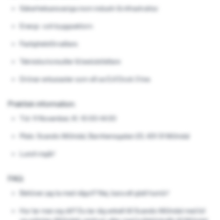
Säkerhetsansvariga inom industri & infrastruktur.
Energi- och byggsektorn.
Fastighetsförvaltare.
Tekniska konsulter & beslutsfattare
Drönar entusiaster som vill se DJI Dock 3 live.
Praktisk information:
Tid:
11 November, Kl. 10:00-14:00
Plats:
Scandic Mölndal, Barnhemsgatan 23, 431 31 Mölndal
Lunch ingår!
FAQ:
Behöver jag ta med något?
Nej, bara ett glatt humör!
Hur tar man sig dit?
Du tar dig enkelt till
Scandic Mölndal
med bil