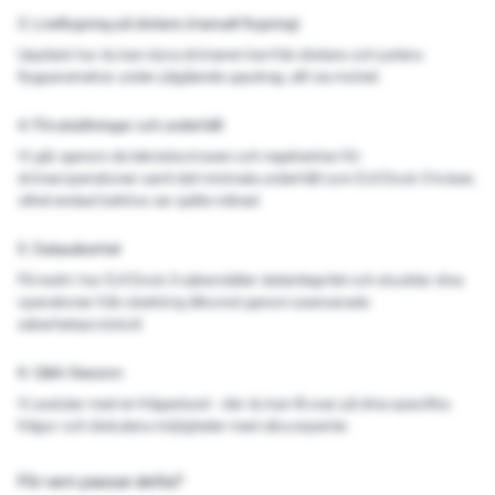
3. Liveflygning på distans (manuell flygning)
Upptäck hur du kan styra drönaren live från distans och justera
flygparametrar under pågående uppdrag, allt via molnet.
4. Förutsättningar och underhåll
Vi går igenom de tekniska kraven och regelverken för
drönaroperationer samt det minimala underhåll som DJI Dock 3 kräver,
vilket endast behövs var sjätte månad.
5. Datasäkerhet
Få insikt i hur DJI Dock 3 säkerställer dataintegritet och skyddar dina
operationer från obehörig åtkomst genom avancerade
säkerhetsprotokoll.
6. Q&A-Session
Vi avslutar med en frågestund - där du kan få svar på dina specifika
frågor och diskutera möjligheter med våra experter.
För vem passar detta?