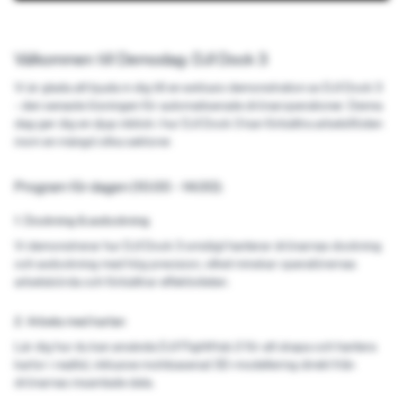
Välkommen till Demodag: DJI Dock 3
Vi är glada att bjuda in dig till en exklusiv demonstration av DJI Dock 3
- den senaste lösningen för automatiserade drönaroperationer. Denna
dag ger dig en djup inblick i hur DJI Dock 3 kan förbättra arbetsflöden
inom en mängd olika sektorer.
Program för dagen (10:00 - 14:00):
1. Dockning & avdockning
Vi demonstrerar hur DJI Dock 3 smidigt hanterar drönarnas dockning
och avdockning med hög precision, vilket minskar operatörernas
arbetsbörda och förbättrar effektiviteten.
2. Arbeta med kartan
Lär dig hur du kan använda DJI FlightHub 2 för att skapa och hantera
kartor i realtid, inklusive molnbaserad 3D-modellering direkt från
drönarnas insamlade data.