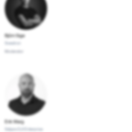
Björn
Sige
Swedron
Moderator
Erik
Warg
Säljare DJI Enterprise