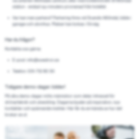
via avfarten
Mölndals centrum
, eller med kollektivtrafik till
Mölndal
station
- endast sju minuters promenad från hotellet.
Var kan man parkera?
Parkering finns vid
Scandic Mölndal
, både i
garage och utomhus. Platser kan bokas i förväg.
Har du frågor?
Kontakta oss gärna:
E-post
: info@swedron.se
Telefon
: 031-712 80 30
Tidigare demo-dagar i bilder!
På våra demo-dagar möts människor som delar intresset för
drönarteknik och utveckling. Dagarna bjuder på inspiration, nya
kontakter och spännande insikter. Här får du en känsla av hur det
brukar se ut.