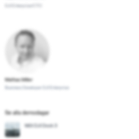
DJI Enterprise/CTO
Mattias
Miller
Business Developer DJI Enterprise
Se alla demodagar
Möt DJI Dock 3