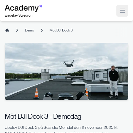
Index
Open
En del av Swedron
Demo
Möt DJI Dock 3
Home
Möt DJI Dock 3 - Demodag
Upplev DJI Dock 3 på Scandic Mölndal den 11 november 2025 kl.