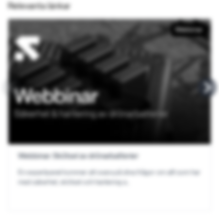
Relevanta länkar
Webbinar
Webbinar:
Skötsel av drönarbatterier
En expertpanel kommer att svara på dina frågor om allt som har
med säkerhet, skötsel och hantering a…