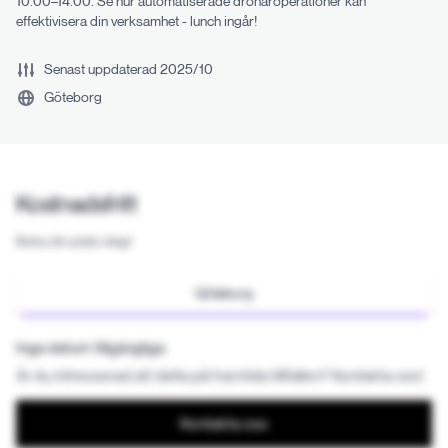
10.00–14.00. Se hur automatiserade drönaroperationer kan
effektivisera din verksamhet - lunch ingår!
Senast uppdaterad
2025/10
Göteborg
Kostnadsfritt
Boka din plats idag!
Göteborg
Inga datum tillgängliga
Är du intresserad att delta på framtida tillfällen? Kontakta oss!
Kontakta oss