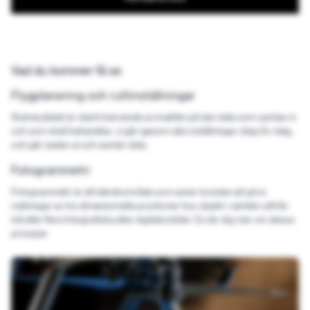
Vad du kommer få se
Flygplanering och ruttinställningar
Slutresultatet är starkt beroende av kvalitén på den data som samlas in
och som skall behandlas. vi går igenom alla inställningar steg för steg,
och går sedan ut och samlar data.
Fotogrammetri
Fotogrammetri är ett teknikområde som avser konsten att göra
mätningar av tre-dimensionella positioner hos objekt i världen utifrån
två eller flera fotografiska eller digitala bilder. Du lär dig mer om dessa
principer.