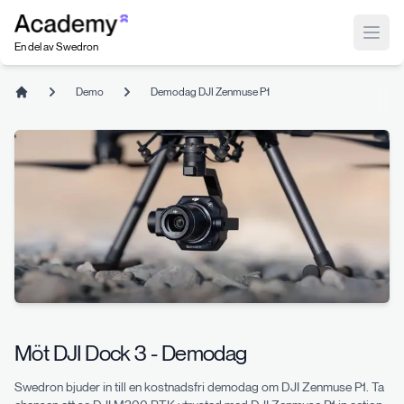
Index
Open
En del av Swedron
Demo
Demodag DJI Zenmuse P1
Home
Möt DJI Dock 3 - Demodag
Swedron bjuder in till en kostnadsfri demodag om DJI Zenmuse P1. Ta