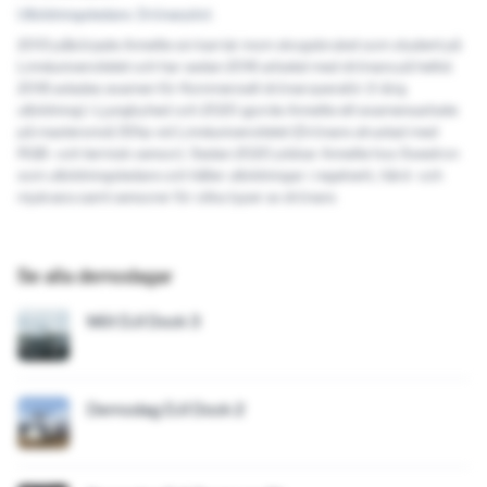
Utbildningsledare. Drönarpilot.
2013 påbörjade Annette sin karriär inom skogsbruket som student på
Linnéuniversitetet och har sedan 2016 arbetat med drönare på heltid.
2018 avlades examen för Kommersiell drönaroperatör (1-årig
utbildning) i Ljungbyhed och 2020 gjorde Annette ett examensarbete
på mastersnivå 30hp vid Linnéuniversitetet (Drönare utrustad med
RGB- och termisk sensor). Sedan 2020 jobbar Annette hos Swedron
som utbildningsledare och håller utbildningar i regelverk, hård- och
mjukvara samt sensorer för olika typer av drönare.
Se alla demodagar
Möt DJI Dock 3
Demodag DJI Dock 2