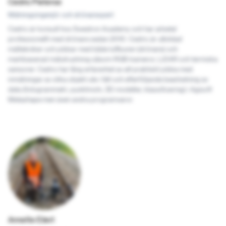
Cedric
Pieterse
Mätningsingenjör och drönarexpert
Cedric är konsult hos Swedron Academy och har arbetat
professionellt med drönare sedan 2010. Cedric är utbildad
mättekniker och jobbar med både luftburen (drönare) och
markbaserad mätutrustning såsom RGB-kameror, LiDAR och termiska
sensorer. Cedric har lång erfarenhet av att praktiskt jobba med
inmätningar av olika objekt ute i fält och efterföljande bearbetning av
data (fotogrammetri, punktmoln, 3D modeller, klassificering) i Agisoft
Metashape men även andra programvaror.
Annette
Eilert