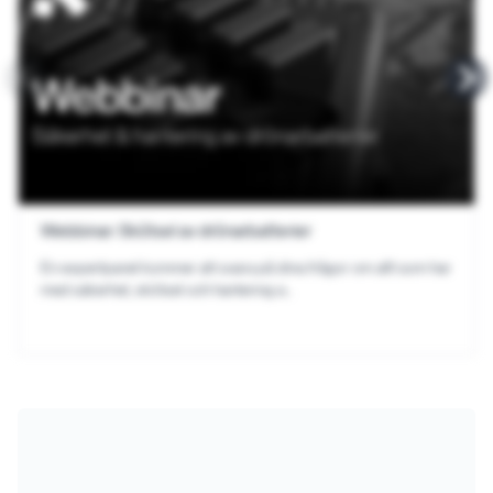
Webbinar:
Skötsel av drönarbatterier
En expertpanel kommer att svara på dina frågor om allt som har
med säkerhet, skötsel och hantering a…