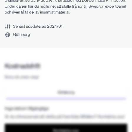
chansen att se DJI M300 RTK utrustad med DJI Zenmuse P1 in action.
Under dagen har du möjlighet att ställa frågor till Swedron expertpanel
och även få ta del av insamlat material.
Senast uppdaterad
2024/01
Göteborg
Kostnadsfritt
Boka din plats idag!
Göteborg
Inga datum tillgängliga
Är du intresserad att delta på framtida tillfällen? Kontakta oss!
Kontakta oss