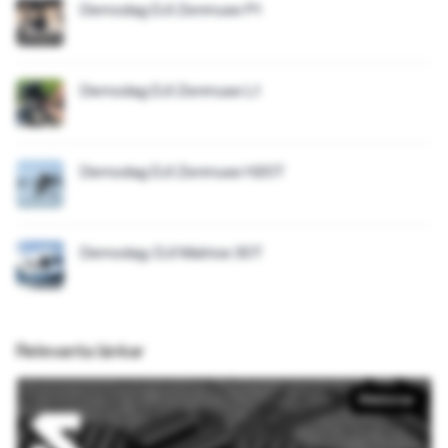
Demodag DJI Zenmuse P1
Demodag DJI Zenmuse L1
Demodag DJI Zenmuse H20T
Demodag: DJI Matrice 30T
Relevanta länkar
Webbinar