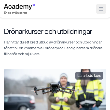
Index
Open
En del av Swedron
Drönarkurser och utbildningar
Här hittar du ett brett utbud av drönarkurser och utbildningar
för att bli en kommersiell drönarpilot. Lär dig hantera drönare,
tillbehör och mjukvara.
Lärarledd kurs