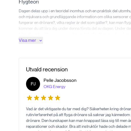
Flygteori
Dagen delas upp i en teoridel inomhus och en praktisk del utomh
och mjukvara och grundläggande information om olika sensorer o
fungerar en drönare?, vilka regler är det som gäller?, kan man flyg
kommer du att lära dig under denna första del av dagen. Under den 
börja flygträna tillsammans med instruktör. Du får träna dig på att
Visa mer
drönare samt olika inställningar i handkontrollens app.
Lagar och regler
Under kursen kommer du att lära dig gällande regelverk på två oli
(ingår i kurspriset) där du studerar i din egen takt och dels via
Utvald recension
igenom eventuella frågor som dykt upp under dina självstudier. De
Pelle
Jacobsson
Praktisk flygning (kurser på plats)
PJ
OKG Energy
Den andra halvan av dagen består av flygträning utomhus då du får
närliggande fält kommer du att tillsammans med din instruktör att
möjligt. Moment som ingår är bland annat hantering- och monterin
Vad är det viktigaste du tar med dig? Säkerheten kring dröna
appens olika funktioner samt start- och landningsförfarande. Du f
rutin/erfarenhet på att flyga drönare så saknar jag kännedo
mönster och enklare precisionsflygningar.
drönare. Den kunskapen kan man knappast läsa sig till men är 
Självstudier
reparationer och skador. Bra att instruktör hade och delade med