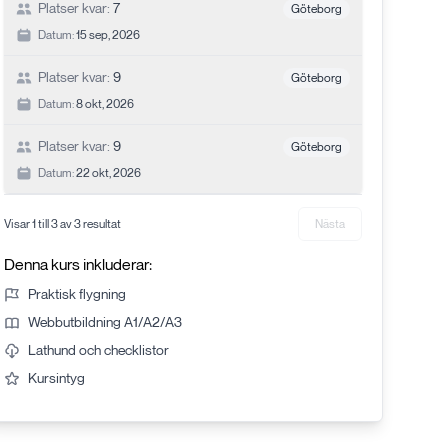
Platser kvar:
7
Göteborg
Datum:
15 sep, 2026
Platser kvar:
9
Göteborg
Datum:
8 okt, 2026
Platser kvar:
9
Göteborg
Datum:
22 okt, 2026
Visar
1
till
3
av
3
resultat
Nästa
Denna kurs inkluderar:
Praktisk flygning
Webbutbildning A1/A2/A3
Lathund och checklistor
Kursintyg