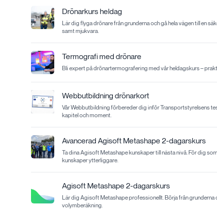
Drönarkurs heldag
Lär dig flyga drönare från grunderna och gå hela vägen till en säk
samt mjukvara.
Termografi med drönare
Bli expert på drönartermografering med vår heldagskurs – praktisk
Webbutbildning drönarkort
Vår Webbutbildning förbereder dig inför Transportstyrelsens tes
kapitel och moment.
Avancerad Agisoft Metashape 2-dagarskurs
Ta dina Agisoft Metashape kunskaper till nästa nivå. För dig so
kunskaper ytterliggare.
Agisoft Metashape 2-dagarskurs
Lär dig Agisoft Metashape professionellt. Börja från grunderna 
volymberäkning.