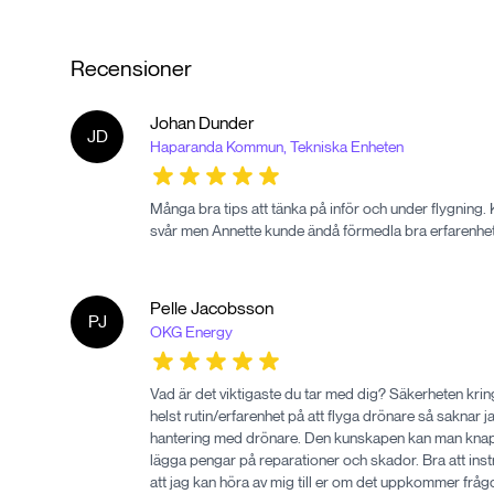
Recensioner
Johan
Dunder
JD
Haparanda Kommun, Tekniska Enheten
Många bra tips att tänka på inför och under flygning.
svår men Annette kunde ändå förmedla bra erfarenhete
Pelle
Jacobsson
PJ
OKG Energy
Vad är det viktigaste du tar med dig? Säkerheten kri
helst rutin/erfarenhet på att flyga drönare så sakna
hantering med drönare. Den kunskapen kan man knappast
lägga pengar på reparationer och skador. Bra att inst
att jag kan höra av mig till er om det uppkommer frågo