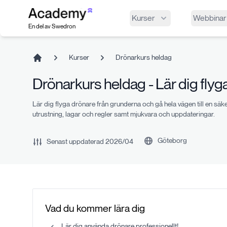
Index
Kurser
Webbinar
En del av Swedron
Kurser
Drönarkurs heldag
Home
Drönarkurs heldag - Lär dig flyg
Lär dig flyga drönare från grunderna och gå hela vägen till en säk
utrustning, lagar och regler samt mjukvara och uppdateringar.
Göteborg
Senast uppdaterad
2026/04
Vad du kommer lära dig
Lär dig använda drönare professionellt!