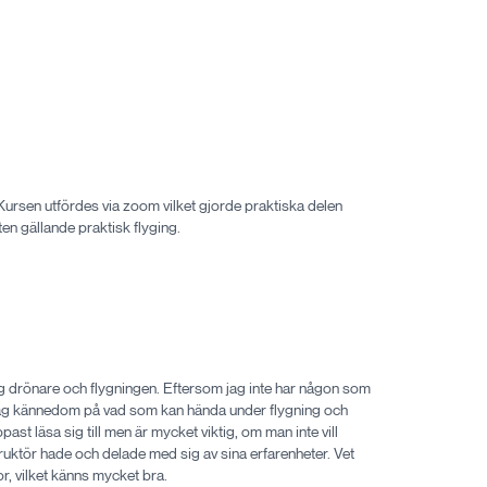
 Kursen utfördes via zoom vilket gjorde praktiska delen
n gällande praktisk flyging.
ng drönare och flygningen. Eftersom jag inte har någon som
r jag kännedom på vad som kan hända under flygning och
 läsa sig till men är mycket viktig, om man inte vill
ruktör hade och delade med sig av sina erfarenheter. Vet
r, vilket känns mycket bra.