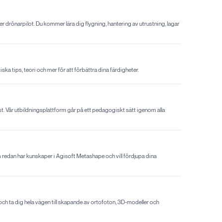
er drönarpilot. Du kommer lära dig flygning, hantering av utrustning, lagar
a tips, teori och mer för att förbättra dina färdigheter.
t. Vår utbildningsplattform går på ett pedagogiskt sätt igenom alla
m redan har kunskaper i Agisoft Metashape och vill fördjupa dina
och ta dig hela vägen till skapande av ortofoton, 3D-modeller och