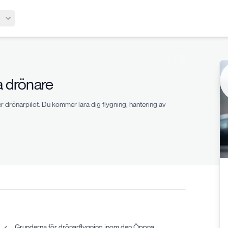
a drönare
er drönarpilot. Du kommer lära dig flygning, hantering av
Grunderna för drönarflygning inom den Öppna