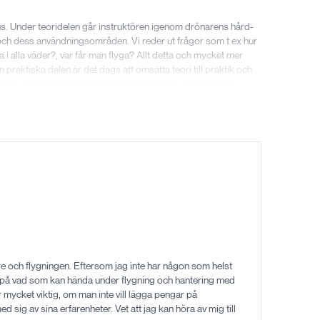
us. Under teoridelen går instruktören igenom drönarens hård-
ch dess användningsområden. Vi reder ut frågor som t ex hur
a i alla väder?, var får man flyga? Allt detta och mycket mer
praktiska delen är det dags att omsätta teori till praktik och
 göra en riskanalys innan start och landning, placering av
ka sätt, dels självstudier via en webbaserad kunskapsportal
 muntlig genomgång under kursdagen. Under dagen går vi även
t är enbart Transportstyrelsen som kan utfärda ett drönarkort.
 praktisera dina nya kunskaper i verkligheten. Vid ett
 träna på olika moment så att flygningen blir så säker som
g av utrustning, riskanalys, handkontrollens knappar och
re och flygningen. Eftersom jag inte har någon som helst
år också träna upp din motorik genom att flyga enligt specifika
m på vad som kan hända under flygning och hantering med
mycket viktig, om man inte vill lägga pengar på
 sig av sina erfarenheter. Vet att jag kan höra av mig till