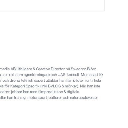
rtal där du får lära dig mer ingående om gällande lagar och
möjligt i utbildningsportalen innan vi träffas fysiskt för teori
gjort din praktiska flygträning tillsammans med din instruktör så
hemsida och få ditt efterlängtade drönarkort.
ildningsportal
rtal i 6 månader för vidare självstudier. Här jobbar du vidare på
ända del- och slutprov är du väl förberedd för att göra det
 media AB Utbildare & Creative Director på Swedron Björn
s i sin roll som egenföretagare och UAS-konsult. Med snart 10
och drönarteknisk expert utbildar han fjärrpiloter runt i hela
is för Kategori Specifik (inkl BVLOS & mörker). När han inte
wedron jobbar han med filmproduktion & digitala
llar han träning, motorsport, båtturer och naturupplevelser.