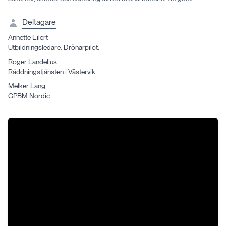
Deltagare
Annette
Eilert
Utbildningsledare. Drönarpilot.
Roger
Landelius
Räddningstjänsten i Västervik
Melker
Lang
GPBM Nordic