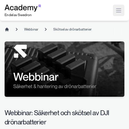
Index
Open
En del av Swedron
Webbinar
Skötsel av drönarbatterier
Home
Webbinar: Säkerhet och skötsel av DJI
drönarbatterier