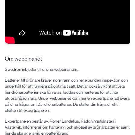
Om webbinariet
Swedron inbjuder till drönarwebbinarium.
Batterier till drönare kräver noggrann och regelbunden inspektion och
underhåll för att fungera på optimalt sätt. Det är också viktigt att veta
hur drönarbatterier ska förvaras, laddas och hanteras för att inte
utgöra någon fara. Under webbinariet kommer en expertpanel att svara
på dina frågor om DJI drönarbatterier. Du ställer din fråga direkt i
chatten till expertpanelen.
Expertpanelen består av: Roger Landelius, Räddningstjänsten i
Västervik: informerar om hantering och skötsel av drönarbatterier samt
hur du ska agera vid en batteribrand.